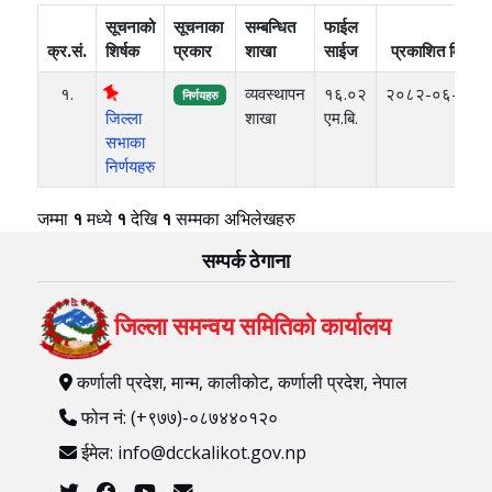
सूचनाको
सूचनाका
सम्बन्धित
फाईल
क्र.सं.
शिर्षक
प्रकार
शाखा
साईज
प्रकाशित मिति
१.
व्यवस्थापन
१६.०२
२०८२-०६-२१
निर्णयहरु
जिल्ला
शाखा
एम.बि.
सभाका
निर्णयहरु
जम्मा
१
मध्ये
१
देखि
१
सम्मका अभिलेखहरु
सम्पर्क ठेगाना
जिल्ला समन्वय समितिको कार्यालय
कर्णाली प्रदेश, मान्म, कालीकोट, कर्णाली प्रदेश, नेपाल
फोन नं: (+९७७)-०८७४४०१२०
ईमेल: info@dcckalikot.gov.np