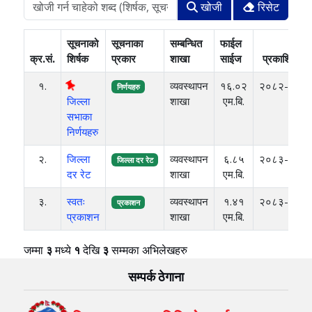
खोजी
रिसेट
सूचनाको
सूचनाका
सम्बन्धित
फाईल
क्र.सं.
शिर्षक
प्रकार
शाखा
साईज
प्रकाशित मित
१.
व्यवस्थापन
१६.०२
२०८२-०६-
निर्णयहरु
जिल्ला
शाखा
एम.बि.
सभाका
निर्णयहरु
२.
जिल्ला
व्यवस्थापन
६.८५
२०८३-०४-
जिल्ला दर रेट
दर रेट
शाखा
एम.बि.
३.
स्वतः
व्यवस्थापन
१.४१
२०८३-०४-
प्रकाशन
प्रकाशन
शाखा
एम.बि.
जम्मा
३
मध्ये
१
देखि
३
सम्मका अभिलेखहरु
सम्पर्क ठेगाना