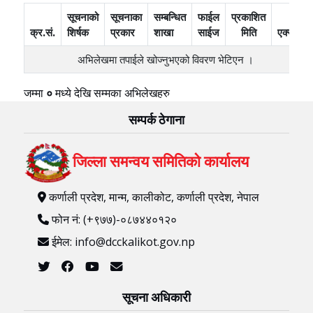
सूचनाको
सूचनाका
सम्बन्धित
फाईल
प्रकाशित
क्र.सं.
शिर्षक
प्रकार
शाखा
साईज
मिति
एक्सन
अभिलेखमा तपाईले खोज्‍नुभएको विवरण भेटिएन ।
जम्मा
०
मध्ये
देखि
सम्मका अभिलेखहरु
सम्पर्क ठेगाना
जिल्ला समन्वय समितिको कार्यालय
कर्णाली प्रदेश, मान्म, कालीकोट, कर्णाली प्रदेश, नेपाल
फोन नं: (+९७७)-०८७४४०१२०
ईमेल: info@dcckalikot.gov.np
सूचना अधिकारी